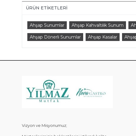
ÜRÜN ETIKETLERI
Ahşap Sunumlar
Ahşap Kahvaltılık Sunum
Ah
Ahşap Dönerli Sunumlar
Ahşap Kasalar
Ahşap
KAT
Vizyon ve Misyonumuz;