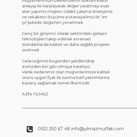
Müşterilerimizin beklentilerini istikrarlı kalite
anlayışı ile karşılayarak değer yaratmayı esas
alan yapımız müşteri odaklı çalışma stratejimiz
ve rekabetci büyüme potansiyelimiz ile "en
iyi"şekilde değerleri yönetmek.
Genç bir girişimci olarak sektördeki gelişen
teknolojileri takip ederek evrensel
standartlarda kaliteli ve daha sağlıklı projeler
üretmek
Geleceğimizi bugünden şekillendirip
evinizden biri gibi olmaya kararlıyız.
Varlık nedenimiz olan müşterilerimize kaliteli
ürünü uygun fiyat ile sunma karlı yatırımlarına
kazanç sağlamak temel ilkemizdir.
A.Efe YILMAZ
0532 250 67 48 info@yilmazmutfak.com