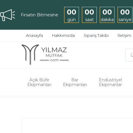
00
00
00
00
Fırsatın Bitmesine
gün
saat
dakika
saniye
Anasayfa
Hakkımızda
Sipariş Takibi
İletişim
Açık Büfe
Bar
Endüstriyel
Ekipmanları
Ekipmanları
Ekipmanlar