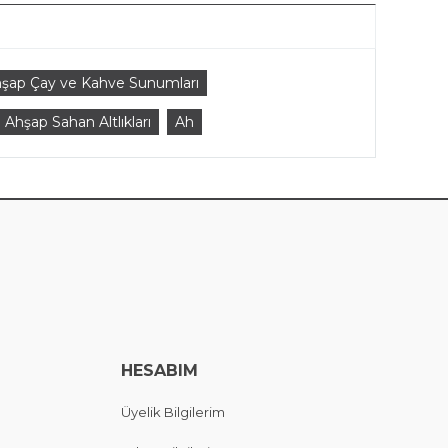
şap Çay ve Kahve Sunumları
Ahşap Sahan Altlıkları
Ah
HESABIM
Üyelik Bilgilerim