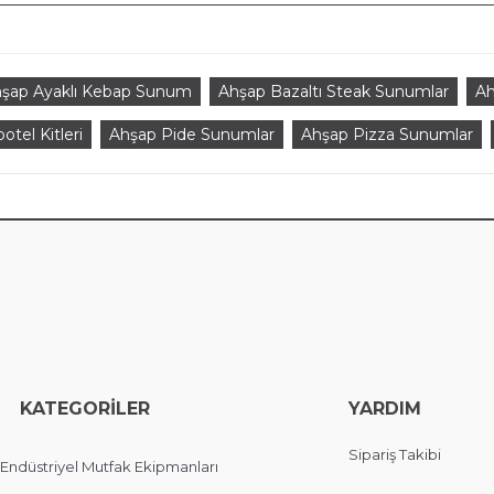
şap Ayaklı Kebap Sunum
Ahşap Bazaltı Steak Sunumlar
Ah
otel Kitleri
Ahşap Pide Sunumlar
Ahşap Pizza Sunumlar
EGORİLER
YARDIM
Sipariş Takibi
Endüstriyel Mutfak Ekipmanları