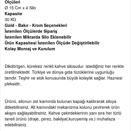
Ölçüleri
Ø 15 Cm x 4 Silo
Kapasite
30 KG
Gold - Bakır - Krom Seçenekleri
İstenilen Ölçülerde Sipariş
İstenilen Miktarda Silo Eklenebilir
Ürün Kapasitesi İstenilen Ölçüde Değiştirilebilir
Kolay Montaj ve Kurulum
Dikdörtgen, küreksiz renkli kahve silosudur. istediğiniz her renkte
üretilmektedir. Türkiye ve dünya gıda tüzüklerine uygunluğu
tamdır. Teşhir ve stok konusunda büyük kolaylık sağlar. Haznesi
pleksidir..
Ürünü, silonun üst kısmında bulunan kapağı kaldırarak siloya
dökebilirsiniz. Alt kısmındaki mekanizma kolunu çevirerek ürün
akışını sağlayabilirsiniz. Kahve çekirdeklerinin yanı sıra her türlü
taneli ürünü (draje, çerez, bakliyat,kuruyemiş vs.) muhafaza
edebilirsiniz.