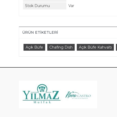
Stok Durumu
Var
ÜRÜN ETIKETLERI
Açık Büfe
Chafing Dish
Açık Büfe Kahvaltı
KAT