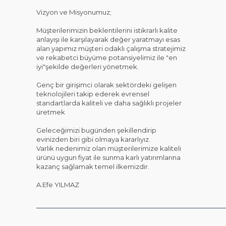
Vizyon ve Misyonumuz;
Müşterilerimizin beklentilerini istikrarlı kalite
anlayışı ile karşılayarak değer yaratmayı esas
alan yapımız müşteri odaklı çalışma stratejimiz
ve rekabetci büyüme potansiyelimiz ile "en
iyi"şekilde değerleri yönetmek.
Genç bir girişimci olarak sektördeki gelişen
teknolojileri takip ederek evrensel
standartlarda kaliteli ve daha sağlıklı projeler
üretmek
Geleceğimizi bugünden şekillendirip
evinizden biri gibi olmaya kararlıyız.
Varlık nedenimiz olan müşterilerimize kaliteli
ürünü uygun fiyat ile sunma karlı yatırımlarına
kazanç sağlamak temel ilkemizdir.
A.Efe YILMAZ