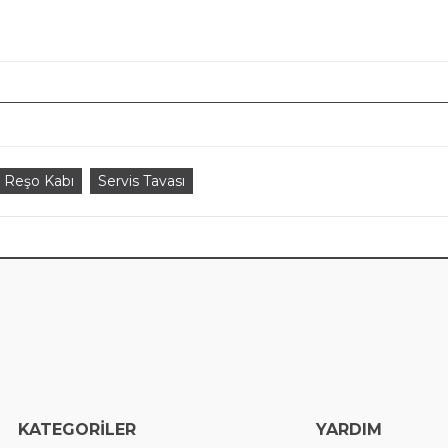
Reşo Kabı
Servis Tavası
EGORİLER
YARDIM