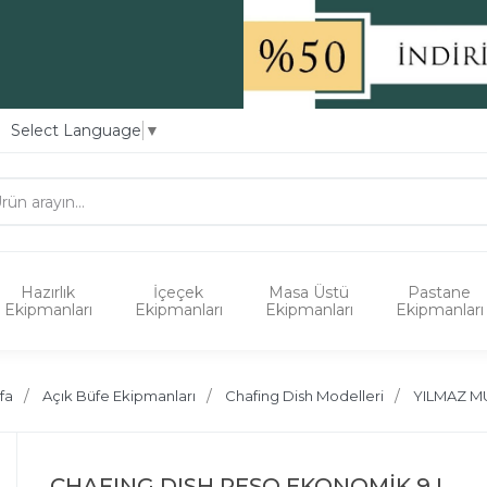
Select Language
▼
Hazırlık
İçeçek
Masa Üstü
Pastane
Ekipmanları
Ekipmanları
Ekipmanları
Ekipmanları
fa
Açık Büfe Ekipmanları
Chafing Dish Modelleri
YILMAZ M
CHAFING DISH REŞO EKONOMİK 9 L