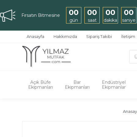
00
00
00
00
Fırsatın Bitmesine
gün
saat
dakika
saniye
Anasayfa
Hakkımızda
Sipariş Takibi
İletişim
Açık Büfe
Bar
Endüstriyel
Ekipmanları
Ekipmanları
Ekipmanlar
Anasay