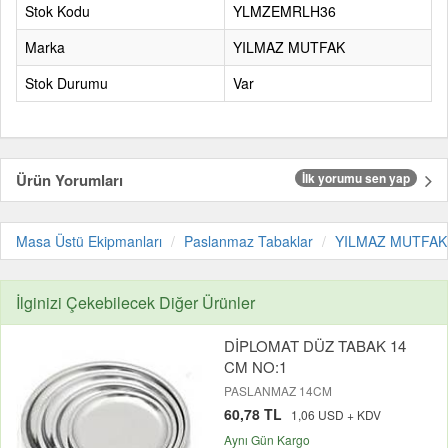
Stok Kodu
YLMZEMRLH36
Marka
YILMAZ MUTFAK
Stok Durumu
Var
Ürün Yorumları
İlk yorumu sen yap
Masa Üstü Ekipmanları
Paslanmaz Tabaklar
YILMAZ MUTFAK
İlginizi Çekebilecek Diğer Ürünler
DİPLOMAT DÜZ TABAK 14
CM NO:1
PASLANMAZ 14CM
60,78 TL
1,06 USD + KDV
Aynı Gün Kargo