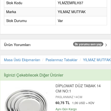
Stok Kodu
YLMZEMRLH37
Marka
YILMAZ MUTFAK
Stok Durumu
Var
Ürün Yorumları
İlk yorumu sen yap
Masa Üstü Ekipmanları
Paslanmaz Tabaklar
YILMAZ MUTFAK
İlginizi Çekebilecek Diğer Ürünler
DİPLOMAT DÜZ TABAK 14
CM NO:1
PASLANMAZ 14CM
60,75 TL
1,06 USD + KDV
Aynı Gün Kargo