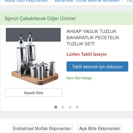
Masa Üstü Ekipmanları
Baharatlık Tuzluk Biberlik Modelleri
YI
İlginizi Çekebilecek Diğer Ürünler
AHSAP YAGLIK TUZLUK
BAHARATLIK PECETELİK
TUZLUK SETİ
Lütfen Teklif İsteyin
Teklif istemek için dokunun
Aynı Gün Kargo
Sepete Ekle
Endüstriyel Mutfak Ekipmanları
Açık Büfe Ekipmanları