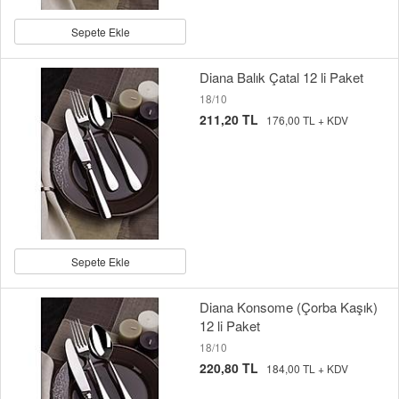
Sepete Ekle
Diana Balık Çatal 12 li Paket
18/10
211,20 TL
176,00 TL + KDV
Sepete Ekle
Diana Konsome (Çorba Kaşık)
12 li Paket
18/10
220,80 TL
184,00 TL + KDV