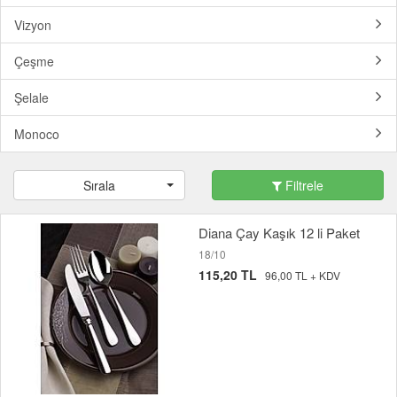
Vizyon
Çeşme
Şelale
Monoco
Sırala
Filtrele
Diana Çay Kaşık 12 li Paket
18/10
115,20 TL
96,00 TL + KDV