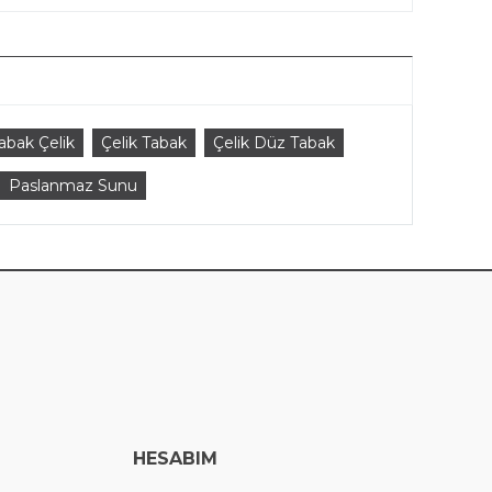
abak Çelik
Çelik Tabak
Çelik Düz Tabak
Paslanmaz Sunu
HESABIM