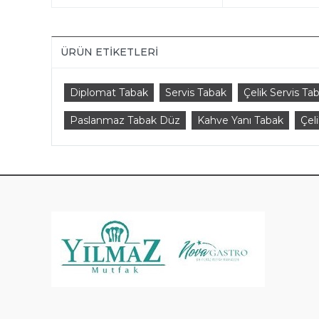
ÜRÜN ETIKETLERI
Diplomat Tabak
Servis Tabak
Çelik Servis Ta
Paslanmaz Tabak Düz
Kahve Yanı Tabak
Çel
KAT