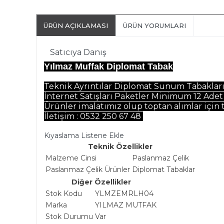
ÜRÜN AÇIKLAMASI
ÜRÜN YORUMLARI
Satıcıya Danış
Yılmaz Muffak Diplomat Tabak
Teknik Ayrıntılar Diplomat Sunum Tabakları
İnternet Satışları Paketler Minimum 12 Adet
Ürünler imalatımız olup toptan alımlar için ta
İletişim : 0532 250 67 48
Kıyaslama Listene Ekle
Teknik Özellikler
Malzeme Cinsi
Paslanmaz Çelik
Paslanmaz Çelik Ürünler
Diplomat Tabaklar
Diğer Özellikler
Stok Kodu
YLMZEMRLH04
Marka
YILMAZ MUTFAK
Stok Durumu
Var