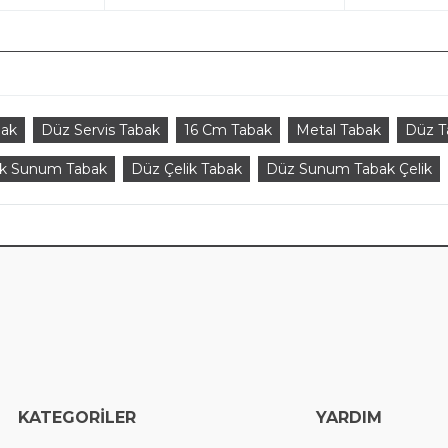
bak
Düz Servis Tabak
16 Cm Tabak
Metal Tabak
Düz T
ik Sunum Tabak
Düz Çelik Tabak
Düz Sunum Tabak Çelik
EGORİLER
YARDIM