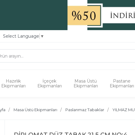
Select Language
▼
Hazırlık
İçeçek
Masa Üstü
Pastane
Ekipmanları
Ekipmanları
Ekipmanları
Ekipmanları
yfa
Masa Üstü Ekipmanları
Paslanmaz Tabaklar
YILMAZ MU
DİPLOMAT DÜZ TABAK 21,5 CM NO:4