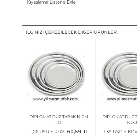
Kıyaslama Listene Ekle
İLGINIZI ÇEKEBILECEK DIĞER ÜRÜNLER
DİPLOMAT DÜZ TABAK 14 CM
DİPLOMAT DÜZ 
NO:1
NO:
60,59 TL
1,06 USD + KDV
1,39 USD + KD