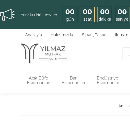
00
00
00
00
Fırsatın Bitmesine
gün
saat
dakika
saniye
Anasayfa
Hakkımızda
Sipariş Takibi
İletişim
Açık Büfe
Bar
Endüstriyel
Ekipmanları
Ekipmanları
Ekipmanlar
Anasa