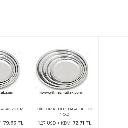
TABAK 20 CM
DİPLOMAT DÜZ TABAK 18 CM
3
NO:2
79,63 TL
72,71 TL
V
1,27 USD + KDV