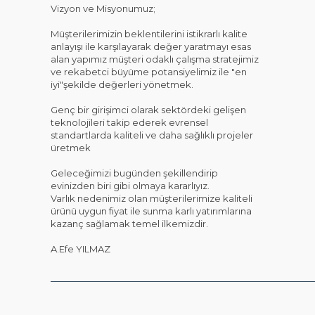
Vizyon ve Misyonumuz;
Müşterilerimizin beklentilerini istikrarlı kalite
anlayışı ile karşılayarak değer yaratmayı esas
alan yapımız müşteri odaklı çalışma stratejimiz
ve rekabetci büyüme potansiyelimiz ile "en
iyi"şekilde değerleri yönetmek.
Genç bir girişimci olarak sektördeki gelişen
teknolojileri takip ederek evrensel
standartlarda kaliteli ve daha sağlıklı projeler
üretmek
Geleceğimizi bugünden şekillendirip
evinizden biri gibi olmaya kararlıyız.
Varlık nedenimiz olan müşterilerimize kaliteli
ürünü uygun fiyat ile sunma karlı yatırımlarına
kazanç sağlamak temel ilkemizdir.
A.Efe YILMAZ