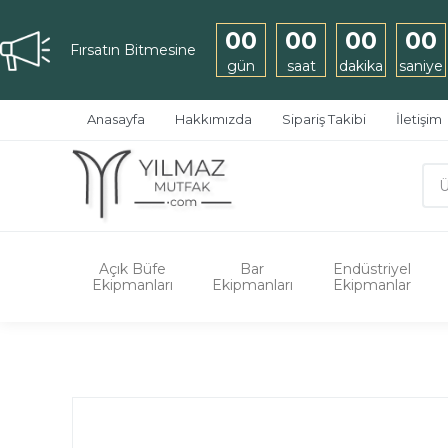
00
00
00
00
Fırsatın Bitmesine
gün
saat
dakika
saniye
Anasayfa
Hakkımızda
Sipariş Takibi
İletişim
Açık Büfe
Bar
Endüstriyel
Ekipmanları
Ekipmanları
Ekipmanlar