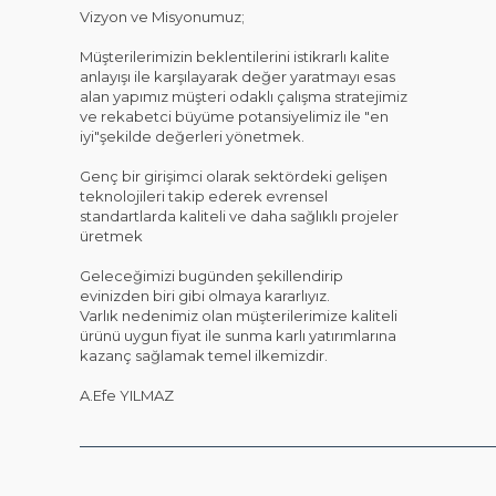
Vizyon ve Misyonumuz;
Müşterilerimizin beklentilerini istikrarlı kalite
anlayışı ile karşılayarak değer yaratmayı esas
alan yapımız müşteri odaklı çalışma stratejimiz
ve rekabetci büyüme potansiyelimiz ile "en
iyi"şekilde değerleri yönetmek.
Genç bir girişimci olarak sektördeki gelişen
teknolojileri takip ederek evrensel
standartlarda kaliteli ve daha sağlıklı projeler
üretmek
Geleceğimizi bugünden şekillendirip
evinizden biri gibi olmaya kararlıyız.
Varlık nedenimiz olan müşterilerimize kaliteli
ürünü uygun fiyat ile sunma karlı yatırımlarına
kazanç sağlamak temel ilkemizdir.
A.Efe YILMAZ