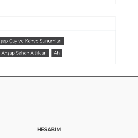
şap Çay ve Kahve Sunumları
Ahşap Sahan Altlıkları
Ah
HESABIM