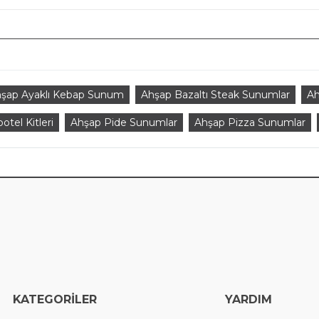
şap Ayaklı Kebap Sunum
Ahşap Bazaltı Steak Sunumlar
Ah
otel Kitleri
Ahşap Pide Sunumlar
Ahşap Pizza Sunumlar
EGORİLER
YARDIM