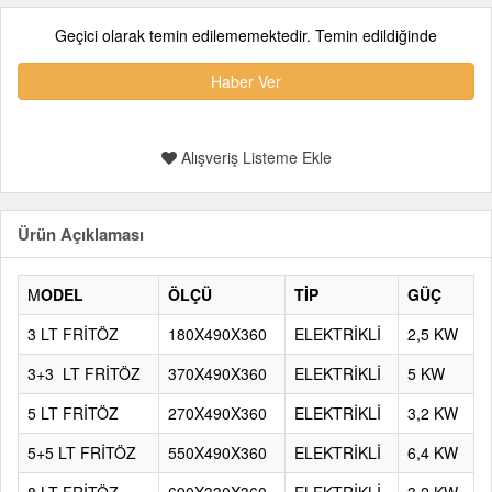
Geçici olarak temin edilememektedir. Temin edildiğinde
Haber Ver
Alışveriş Listeme Ekle
Ürün Açıklaması
M
ODEL
ÖLÇÜ
TİP
GÜÇ
3 LT FRİTÖZ
180X490X360
ELEKTRİKLİ
2,5 KW
3+3 LT FRİTÖZ
370X490X360
ELEKTRİKLİ
5 KW
5 LT FRİTÖZ
270X490X360
ELEKTRİKLİ
3,2 KW
5+5 LT FRİTÖZ
550X490X360
ELEKTRİKLİ
6,4 KW