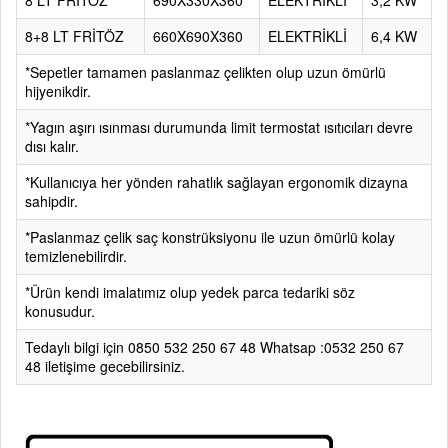
8 LT FRİTÖZ
690X330X360
ELEKTRİKLİ
3,2 KW
8+8 LT FRİTÖZ
660X690X360
ELEKTRİKLİ
6,4 KW
*Sepetler tamamen paslanmaz çelikten olup uzun ömürlü
hijyenikdir.
*Yagın aşırı ısınması durumunda limit termostat ısıtıcıları devre
dısı kalır.
*Kullanıcıya her yönden rahatlık sağlayan ergonomik dizayna
sahipdir.
*Paslanmaz çelik saç konstrüksiyonu ile uzun ömürlü kolay
temizlenebilirdir.
*Ürün kendi imalatımız olup yedek parca tedariki söz
konusudur.
Tedaylı bilgi için 0850 532 250 67 48 Whatsap :0532 250 67
48 iletişime gecebilirsiniz.