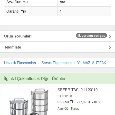
Stok Durumu
Var
Garanti (Yıl)
1
Ürün Yorumları
İlk yorumu sen yap
Teklif İste
Hazırlık Ekipmanları
Servis Ekipmanları
YILMAZ MUTFAK
İlginizi Çekebilecek Diğer Ürünler
SEFER TASI 2 Lİ 20*10
2 Lİ 20*10
933,50 TL
777,92 TL + KDV
Aynı Gün Kargo