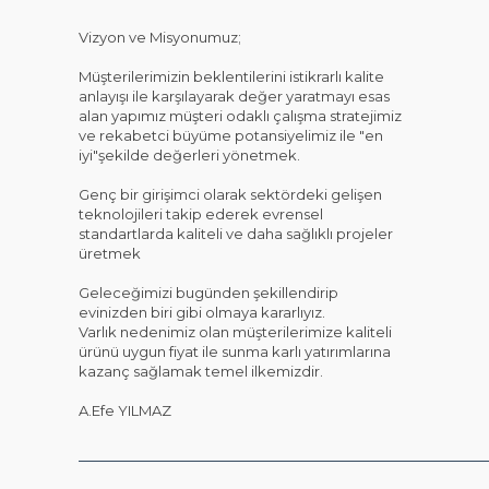
Vizyon ve Misyonumuz;
Müşterilerimizin beklentilerini istikrarlı kalite
anlayışı ile karşılayarak değer yaratmayı esas
alan yapımız müşteri odaklı çalışma stratejimiz
ve rekabetci büyüme potansiyelimiz ile "en
iyi"şekilde değerleri yönetmek.
Genç bir girişimci olarak sektördeki gelişen
teknolojileri takip ederek evrensel
standartlarda kaliteli ve daha sağlıklı projeler
üretmek
Geleceğimizi bugünden şekillendirip
evinizden biri gibi olmaya kararlıyız.
Varlık nedenimiz olan müşterilerimize kaliteli
ürünü uygun fiyat ile sunma karlı yatırımlarına
kazanç sağlamak temel ilkemizdir.
A.Efe YILMAZ