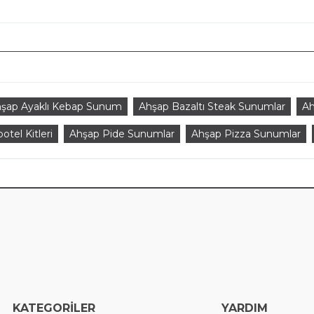
şap Ayaklı Kebap Sunum
Ahşap Bazaltı Steak Sunumlar
Ah
otel Kitleri
Ahşap Pide Sunumlar
Ahşap Pizza Sunumlar
EGORİLER
YARDIM