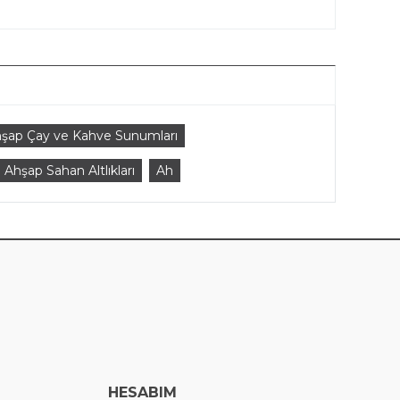
şap Çay ve Kahve Sunumları
Ahşap Sahan Altlıkları
Ah
HESABIM