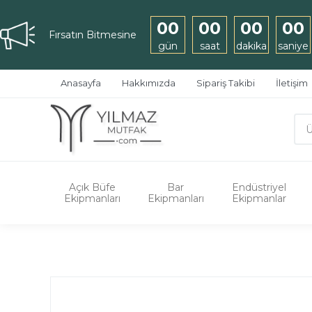
00
00
00
00
Fırsatın Bitmesine
gün
saat
dakika
saniye
Anasayfa
Hakkımızda
Sipariş Takibi
İletişim
Açık Büfe
Bar
Endüstriyel
Ekipmanları
Ekipmanları
Ekipmanlar