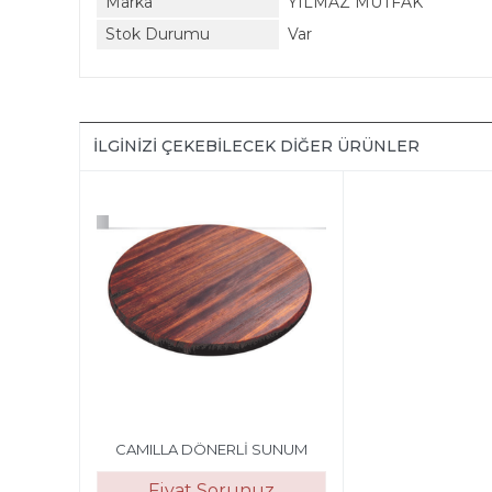
Marka
YILMAZ MUTFAK
Stok Durumu
Var
İLGINIZI ÇEKEBILECEK DIĞER ÜRÜNLER
CAMILLA DÖNERLİ SUNUM
Fiyat Sorunuz