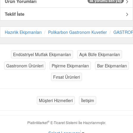
Ürün Yorumları
İlk yorumu sen yap
Teklif İste
Hazırlık Ekipmanları
Polikarbon Gastronom Kuvetler
GASTRO
Endüstriyel Mutfak Ekipmanları
Açık Büfe Ekipmanları
Gastronom Ürünleri
Pişirme Ekipmanları
Bar Ekipmanları
Fırsat Ürünleri
Müşteri Hizmetleri
İletişim
®
PlatinMarket
E-Ticaret Sistemi
İle Hazırlanmıştır.
Select Language
▼