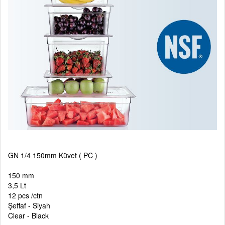
GN 1/4 150mm Küvet ( PC )
150 mm
3,5 Lt
12 pcs /ctn
Şeffaf - Siyah
Clear - Black