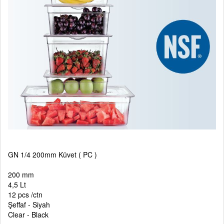
GN 1/4 200mm Küvet ( PC )
200 mm
4,5 Lt
12 pcs /ctn
Şeffaf - Siyah
Clear - Black