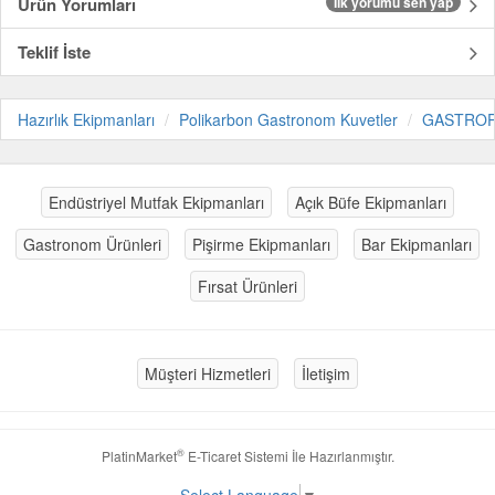
Ürün Yorumları
İlk yorumu sen yap
Teklif İste
Hazırlık Ekipmanları
Polikarbon Gastronom Kuvetler
GASTRO
Endüstriyel Mutfak Ekipmanları
Açık Büfe Ekipmanları
Gastronom Ürünleri
Pişirme Ekipmanları
Bar Ekipmanları
Fırsat Ürünleri
Müşteri Hizmetleri
İletişim
®
PlatinMarket
E-Ticaret Sistemi
İle Hazırlanmıştır.
Select Language
▼