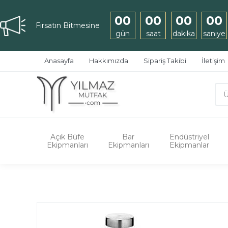
00
00
00
00
Fırsatın Bitmesine
gün
saat
dakika
saniye
Anasayfa
Hakkımızda
Sipariş Takibi
İletişim
Açık Büfe
Bar
Endüstriyel
Ekipmanları
Ekipmanları
Ekipmanlar