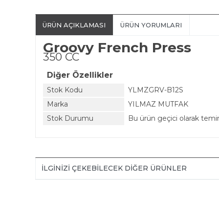
ÜRÜN AÇIKLAMASI
ÜRÜN YORUMLARI
Groovy French Press
350 CC
Diğer Özellikler
Stok Kodu
YLMZGRV-B12S
Marka
YILMAZ MUTFAK
Stok Durumu
Bu ürün geçici olarak tem
İLGINIZI ÇEKEBILECEK DIĞER ÜRÜNLER