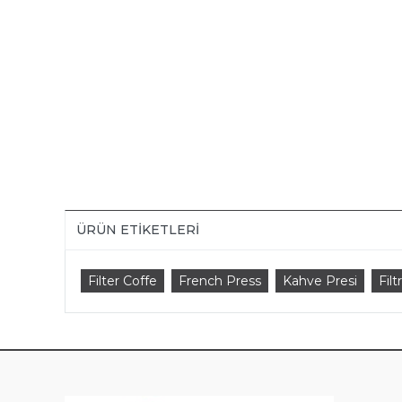
ÜRÜN ETIKETLERI
Filter Coffe
French Press
Kahve Presi
Fil