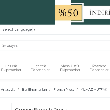
Select Language
▼
Hazırlık
İçeçek
Masa Üstü
Pastane
Ekipmanları
Ekipmanları
Ekipmanları
Ekipmanları
Anasayfa
Bar Ekipmanları
French Press
YILMAZ MUTFAK
Groovy French Press