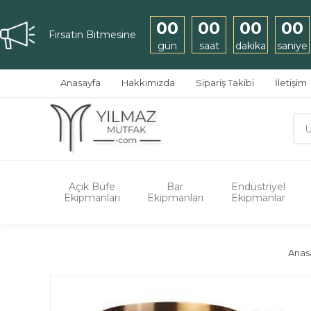
00
00
00
00
Fırsatın Bitmesine
gün
saat
dakika
saniye
Anasayfa
Hakkımızda
Sipariş Takibi
İletişim
Açık Büfe
Bar
Endüstriyel
Ekipmanları
Ekipmanları
Ekipmanlar
Anas