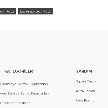
Süt Potu
Espresso Süt Potu
EGORİLER
YARDIM
Sipariş Takibi
Endüstriyel Mutfak Ekipmanları
Arıza Formu
Açık Büfe ve Servis Ekipmanları
İade Formu
Gastronom Ürünler