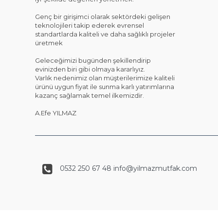
Genç bir girişimci olarak sektördeki gelişen
teknolojileri takip ederek evrensel
standartlarda kaliteli ve daha sağlıklı projeler
üretmek
Geleceğimizi bugünden şekillendirip
evinizden biri gibi olmaya kararlıyız.
Varlık nedenimiz olan müşterilerimize kaliteli
ürünü uygun fiyat ile sunma karlı yatırımlarına
kazanç sağlamak temel ilkemizdir.
A.Efe YILMAZ
0532 250 67 48 info@yilmazmutfak.com