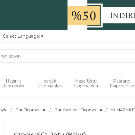
Select Language
▼
Hazırlık
İçeçek
Masa Üstü
Pastane
Ekipmanları
Ekipmanları
Ekipmanları
Ekipmanları
ayfa
Bar Ekipmanları
Bar Yardımcı Ekipmanlar
YILMAZ MU
Groovy Süt Potu (Bakır)