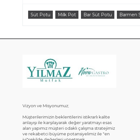
Süt Potu
Milk Pot
Bar Süt Potu
Barmen 
KAT
Vizyon ve Misyonumuz;
Müşterilerimizin beklentilerini istikrarlı kalite
anlayışı ile karşılayarak değer yaratmayı esas
alan yapımız müşteri odaklı çalışma stratejimiz
ve rekabetci büyüme potansiyelimiz ile "en
iyi"şekilde değerleri yönetmek.