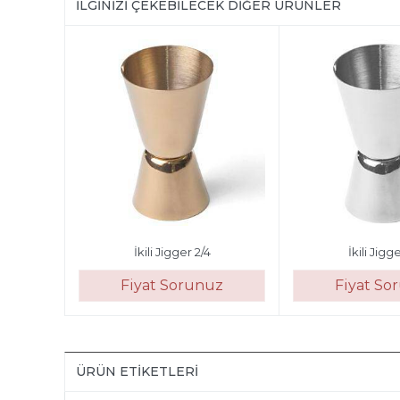
İLGINIZI ÇEKEBILECEK DIĞER ÜRÜNLER
İkili Jigger 2/4
İkili Jigg
uz
Fiyat Sorunuz
Fiyat So
ÜRÜN ETIKETLERI