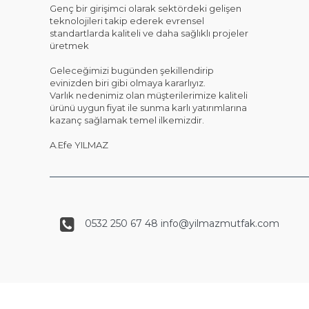
Genç bir girişimci olarak sektördeki gelişen
teknolojileri takip ederek evrensel
standartlarda kaliteli ve daha sağlıklı projeler
üretmek
Geleceğimizi bugünden şekillendirip
evinizden biri gibi olmaya kararlıyız.
Varlık nedenimiz olan müşterilerimize kaliteli
ürünü uygun fiyat ile sunma karlı yatırımlarına
kazanç sağlamak temel ilkemizdir.
A.Efe YILMAZ
0532 250 67 48 info@yilmazmutfak.com