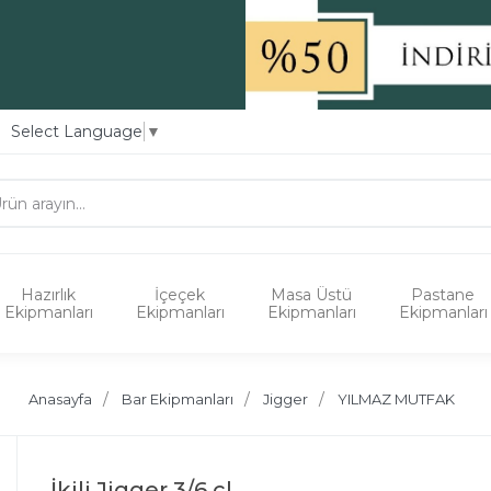
Select Language
▼
Hazırlık
İçeçek
Masa Üstü
Pastane
Ekipmanları
Ekipmanları
Ekipmanları
Ekipmanları
Anasayfa
Bar Ekipmanları
Jigger
YILMAZ MUTFAK
İkili Jigger 3/6 cl