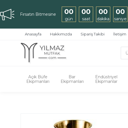
00
00
00
00
Fırsatın Bitmesine
gün
saat
dakika
saniye
Anasayfa
Hakkımızda
Sipariş Takibi
İletişim
Açık Büfe
Bar
Endüstriyel
Ekipmanları
Ekipmanları
Ekipmanlar