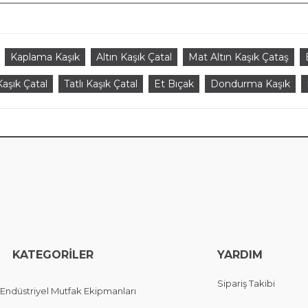
Kaplama Kaşık
Altın Kaşık Çatal
Mat Altın Kaşık Çataş
aşık Çatal
Tatlı Kaşık Çatal
Et Bıçak
Dondurma Kaşık
EGORİLER
YARDIM
Sipariş Takibi
Endüstriyel Mutfak Ekipmanları