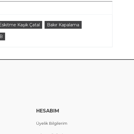
Eskitme Kaşık Çatal
Bakır Kapalama
B
HESABIM
Üyelik Bilgilerim