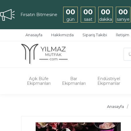
00
00
00
00
Fırsatın Bitmesine
gün
saat
dakika
saniye
Anasayfa
Hakkımızda
Sipariş Takibi
İletişim
Açık Büfe
Bar
Endüstriyel
Ekipmanları
Ekipmanları
Ekipmanlar
Anasayfa