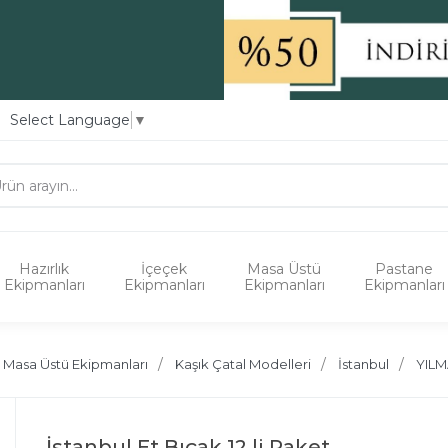
Select Language
▼
Hazırlık
İçeçek
Masa Üstü
Pastane
Ekipmanları
Ekipmanları
Ekipmanları
Ekipmanları
Masa Üstü Ekipmanları
Kaşık Çatal Modelleri
İstanbul
YIL
İstanbul Et Bıçak 12 li Paket