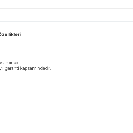
eri
apsamındır.
yıl garanti kapsamındadır.