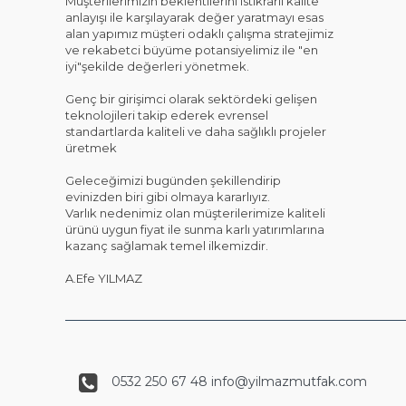
Müşterilerimizin beklentilerini istikrarlı kalite
anlayışı ile karşılayarak değer yaratmayı esas
alan yapımız müşteri odaklı çalışma stratejimiz
ve rekabetci büyüme potansiyelimiz ile "en
iyi"şekilde değerleri yönetmek.
Genç bir girişimci olarak sektördeki gelişen
teknolojileri takip ederek evrensel
standartlarda kaliteli ve daha sağlıklı projeler
üretmek
Geleceğimizi bugünden şekillendirip
evinizden biri gibi olmaya kararlıyız.
Varlık nedenimiz olan müşterilerimize kaliteli
ürünü uygun fiyat ile sunma karlı yatırımlarına
kazanç sağlamak temel ilkemizdir.
A.Efe YILMAZ
0532 250 67 48 info@yilmazmutfak.com