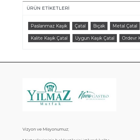
ÜRÜN ETIKETLERI
Paslanmaz Kaşık
Çatal
Bıçak
Metal Çatal
Kalite Kaşık Çatal
Uygun Kaşık Çatal
Ordevr K
KAT
Vizyon ve Misyonumuz;