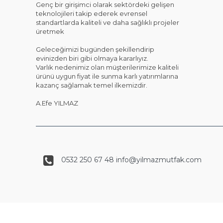
Genç bir girişimci olarak sektördeki gelişen
teknolojileri takip ederek evrensel
standartlarda kaliteli ve daha sağlıklı projeler
üretmek
Geleceğimizi bugünden şekillendirip
evinizden biri gibi olmaya kararlıyız.
Varlık nedenimiz olan müşterilerimize kaliteli
ürünü uygun fiyat ile sunma karlı yatırımlarına
kazanç sağlamak temel ilkemizdir.
A.Efe YILMAZ
0532 250 67 48 info@yilmazmutfak.com