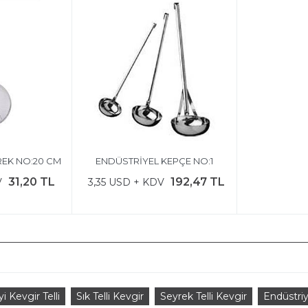
REK NO:20 CM
ENDÜSTRİYEL KEPÇE NO:1
31,20 TL
192,47 TL
V
3,35 USD + KDV
i Kevgir Telli
Sık Telli Kevgir
Seyrek Telli Kevgir
Endüstriye