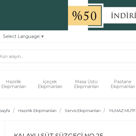
Select Language
▼
Hazırlık
İçeçek
Masa Üstü
Pastane
Ekipmanları
Ekipmanları
Ekipmanları
Ekipmanları
sayfa
Hazırlık Ekipmanları
Servis Ekipmanları
YILMAZ MUT
KALAYLI SÜT SÜZGECİ NO.25