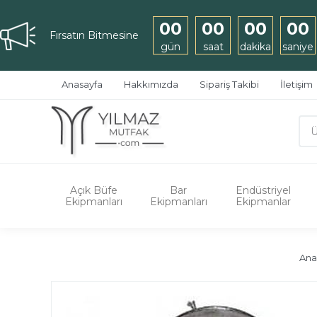
00
00
00
00
Fırsatın Bitmesine
gün
saat
dakika
saniye
Anasayfa
Hakkımızda
Sipariş Takibi
İletişim
Açık Büfe
Bar
Endüstriyel
Ekipmanları
Ekipmanları
Ekipmanlar
Ana