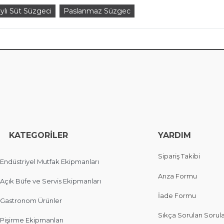
ylı Süt Süzgeci
Paslanmaz Süzgec
EGORİLER
YARDIM
Sipariş Takibi
Endüstriyel Mutfak Ekipmanları
Arıza Formu
Açık Büfe ve Servis Ekipmanları
İade Formu
Gastronom Ürünler
Sıkça Sorulan Sorul
Pişirme Ekipmanları