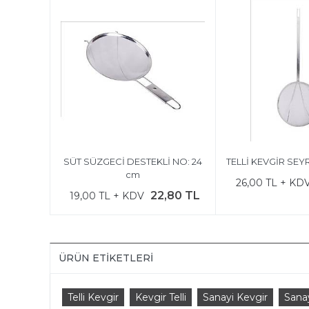
SÜT SÜZGECİ DESTEKLİ NO: 24
TELLİ KEVGİR SEY
cm
26,00 TL + KD
22,80 TL
19,00 TL + KDV
ÜRÜN ETIKETLERI
Telli Kevgir
Kevgir Telli
Sanayi Kevgir
Sanay