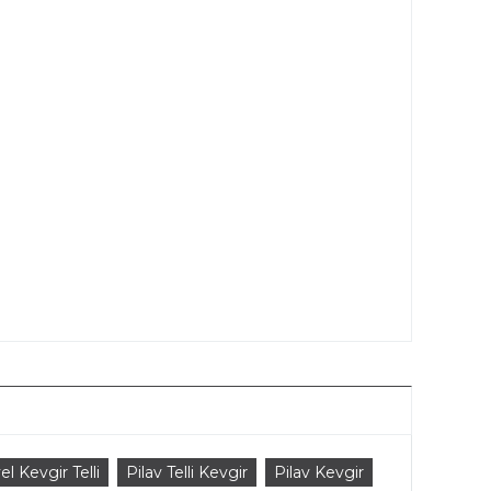
l Kevgir Telli
Pilav Telli Kevgir
Pilav Kevgir