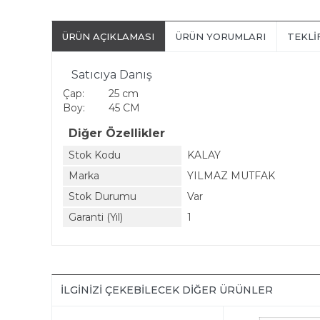
ÜRÜN AÇIKLAMASI
ÜRÜN YORUMLARI
TEKLI
Satıcıya Danış
Çap:
25 cm
Boy:
45 CM
Diğer Özellikler
Stok Kodu
KALAY
Marka
YILMAZ MUTFAK
Stok Durumu
Var
Garanti (Yıl)
1
İLGINIZI ÇEKEBILECEK DIĞER ÜRÜNLER