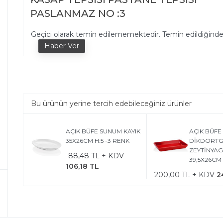
PASLANMAZ NO :3
Geçici olarak temin edilememektedir. Temin edildiğind
Bu ürünün yerine tercih edebileceğiniz ürünler
AÇIK BÜFE SUNUM KAYIK
AÇIK BÜFE
35X26CM H:5 -3 RENK
DİKDÖRT
ZEYTİNYAG
88,48 TL + KDV
39,5X26CM 
106,18 TL
200,00 TL + KDV
2