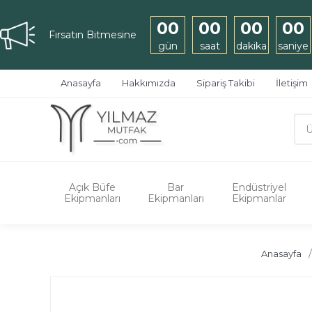
00
00
00
00
Fırsatın Bitmesine
gün
saat
dakika
saniye
Anasayfa
Hakkımızda
Sipariş Takibi
İletişim
Açık Büfe
Bar
Endüstriyel
Ekipmanları
Ekipmanları
Ekipmanlar
Anasayfa