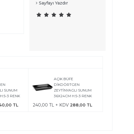
Sayfayı Yazdır
e
AÇIK BÜFE
GEN
DİKDÖRTGEN
LI SUNUM
ZEYTİNYAGLI SUNUM
H:5-3 RENK
36X24CM H:5-3 RENK
40,00 TL
240,00 TL + KDV
288,00 TL