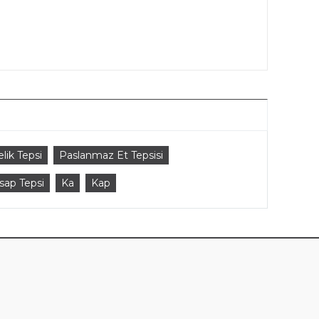
elik Tepsi
Paslanmaz Et Tepsisi
sap Tepsi
Ka
Kap