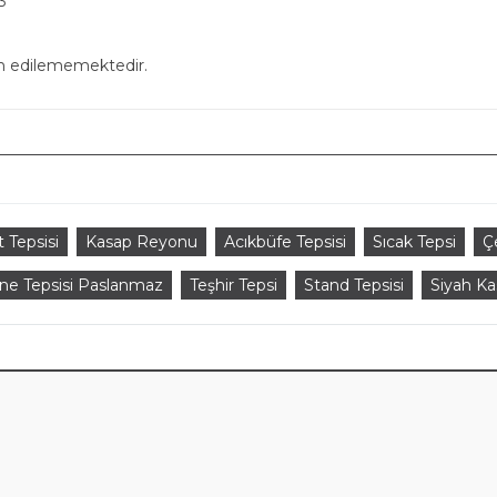
3
in edilememektedir.
t Tepsisi
Kasap Reyonu
Acıkbüfe Tepsisi
Sıcak Tepsi
Ç
ne Tepsisi Paslanmaz
Teşhir Tepsi
Stand Tepsisi
Siyah Ka