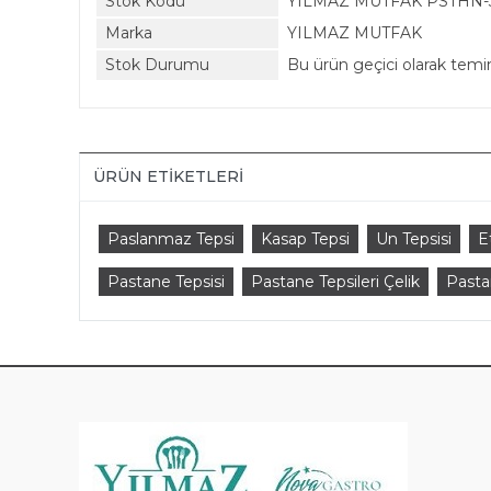
Stok Kodu
YILMAZ MUTFAK PSTHN-
Marka
YILMAZ MUTFAK
Stok Durumu
Bu ürün geçici olarak tem
ÜRÜN ETIKETLERI
Paslanmaz Tepsi
Kasap Tepsi
Un Tepsisi
E
Pastane Tepsisi
Pastane Tepsileri Çelik
Pasta