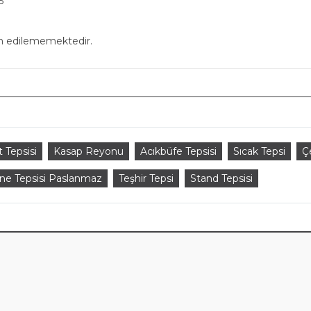
5
in edilememektedir.
t Tepsisi
Kasap Reyonu
Acıkbüfe Tepsisi
Sıcak Tepsi
Ç
ne Tepsisi Paslanmaz
Teşhir Tepsi
Stand Tepsisi