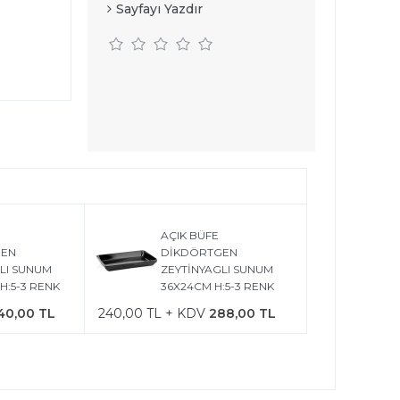
Sayfayı Yazdır
e
AÇIK BÜFE
GEN
DİKDÖRTGEN
LI SUNUM
ZEYTİNYAGLI SUNUM
H:5-3 RENK
36X24CM H:5-3 RENK
40,00 TL
240,00 TL + KDV
288,00 TL