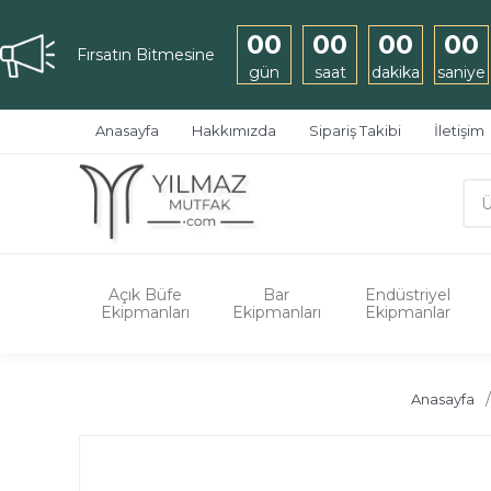
00
00
00
00
Fırsatın Bitmesine
gün
saat
dakika
saniye
Anasayfa
Hakkımızda
Sipariş Takibi
İletişim
Açık Büfe
Bar
Endüstriyel
Ekipmanları
Ekipmanları
Ekipmanlar
Anasayfa