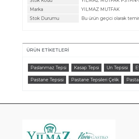
Stok Kodu
YILMAZ MUTFAK PSTHN-
Marka
YILMAZ MUTFAK
Stok Durumu
Bu ürün geçici olarak tem
ÜRÜN ETIKETLERI
Paslanmaz Tepsi
Kasap Tepsi
Un Tepsisi
E
Pastane Tepsisi
Pastane Tepsileri Çelik
Pasta