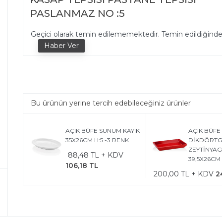
PASLANMAZ NO :5
Geçici olarak temin edilememektedir. Temin edildiğind
Bu ürünün yerine tercih edebileceğiniz ürünler
AÇIK BÜFE SUNUM KAYIK
AÇIK BÜFE
35X26CM H:5 -3 RENK
DİKDÖRT
ZEYTİNYAG
88,48 TL + KDV
39,5X26CM 
106,18 TL
200,00 TL + KDV
2