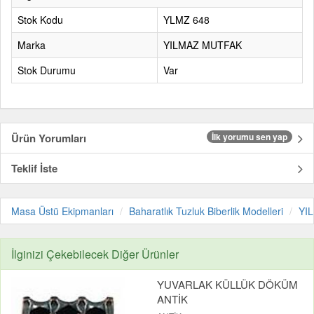
Stok Kodu
YLMZ 648
Marka
YILMAZ MUTFAK
Stok Durumu
Var
Ürün Yorumları
İlk yorumu sen yap
Teklif İste
Masa Üstü Ekipmanları
Baharatlık Tuzluk Biberlik Modelleri
YI
İlginizi Çekebilecek Diğer Ürünler
YUVARLAK KÜLLÜK DÖKÜM
ANTİK