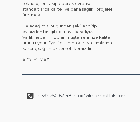
teknolojileri takip ederek evrensel
standartlarda kaliteli ve daha sağlıklı projeler
üretmek
Geleceğimizi bugünden şekillendirip
evinizden biri gibi olmaya kararlıyız.
Varlık nedenimiz olan müşterilerimize kaliteli
ürünü uygun fiyat ile sunma karlı yatırımlarına
kazanç sağlamak temel ilkemizdir.
A.Efe YILMAZ
0532 250 67 48 info@yilmazmutfak.com