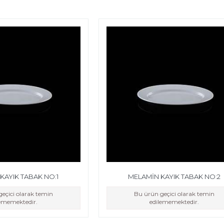
KAYIK TABAK NO:1
MELAMİN KAYIK TABAK NO:2
eçici olarak temin
Bu ürün geçici olarak temin
lememektedir.
edilememektedir.