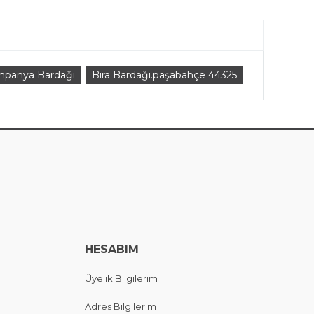
mpanya Bardağı
Bira Bardağı.paşabahçe 44325
HESABIM
Üyelik Bilgilerim
Adres Bilgilerim