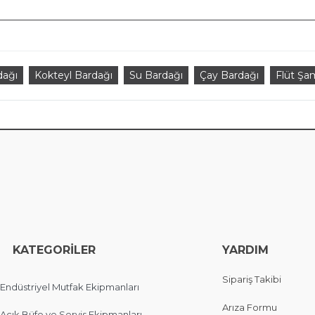
dağı
Kokteyl Bardağı
Su Bardağı
Çay Bardağı
Flüt Şa
EGORİLER
YARDIM
Sipariş Takibi
Endüstriyel Mutfak Ekipmanları
Arıza Formu
Açık Büfe ve Servis Ekipmanları