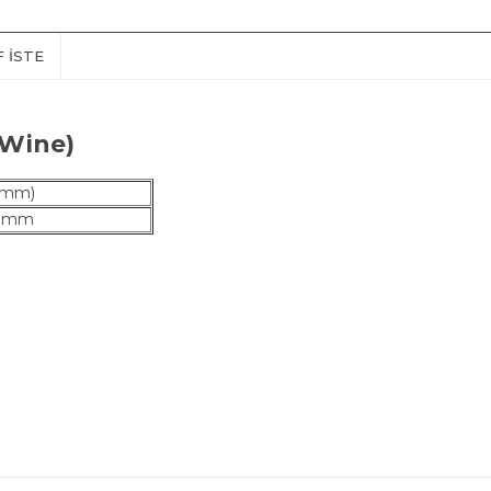
F İSTE
 Wine)
(mm)
9 mm