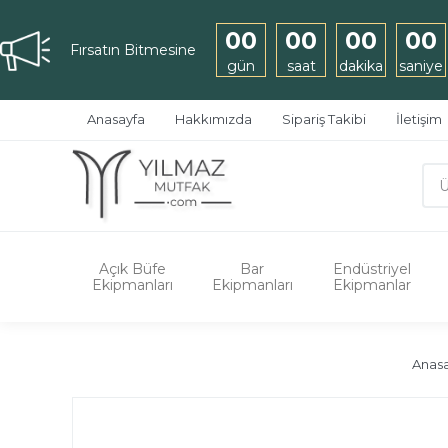
00
00
00
00
Fırsatın Bitmesine
gün
saat
dakika
saniye
Anasayfa
Hakkımızda
Sipariş Takibi
İletişim
Açık Büfe
Bar
Endüstriyel
Ekipmanları
Ekipmanları
Ekipmanlar
Anas