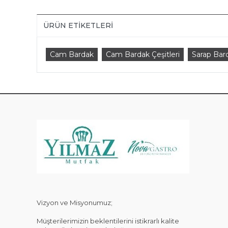
ÜRÜN ETIKETLERI
Cam Bardak
Cam Bardak Çeşitleri
Sarap Bar
KAT
Vizyon ve Misyonumuz;
Müşterilerimizin beklentilerini istikrarlı kalite