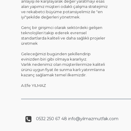
anlayışı ile karşılayarak değer yaratmayı esas
alan yapımız müşteri odaklı çalışma stratejimiz
ve rekabetci büyüme potansiyelimiz ile "en
iyi"şekilde değerleri yönetmek.
Genç bir girişimci olarak sektördeki gelişen
teknolojileri takip ederek evrensel
standartlarda kaliteli ve daha sağlıklı projeler
üretmek
Geleceğimizi bugünden şekillendirip
evinizden biri gibi olmaya kararlıyız.
Varlık nedenimiz olan müşterilerimize kaliteli
ürünü uygun fiyat ile sunma karlı yatırımlarına
kazanç sağlamak temel ilkemizdir.
A.Efe YILMAZ
0532 250 67 48 info@yilmazmutfak.com