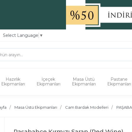
Select Language
▼
Hazırlık
İçeçek
Masa Üstü
Pastane
Ekipmanları
Ekipmanları
Ekipmanları
Ekipmanları
ayfa
Masa Üstü Ekipmanları
Cam Bardak Modelleri
PAŞAB
Paşabahçe Kırmızı Şarap (Red Wine)