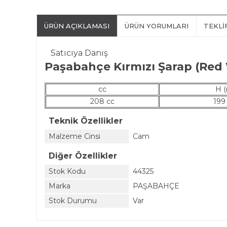
ÜRÜN AÇIKLAMASI
ÜRÜN YORUMLARI
TEKLI
Satıcıya Danış
Paşabahçe Kırmızı Şarap (Red
cc
H 
208 cc
19
Teknik Özellikler
Malzeme Cinsi
Cam
Diğer Özellikler
Stok Kodu
44325
Marka
PAŞABAHÇE
Stok Durumu
Var