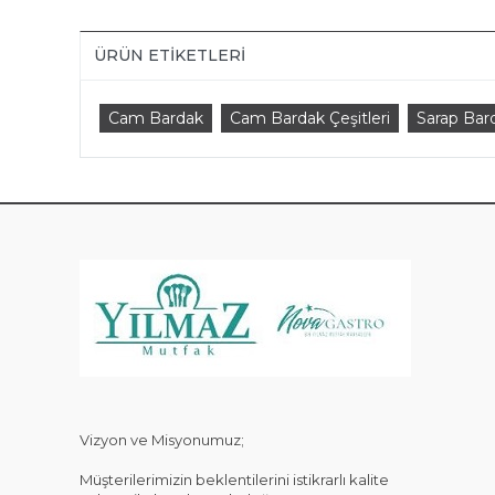
ÜRÜN ETIKETLERI
Cam Bardak
Cam Bardak Çeşitleri
Sarap Bar
KAT
Vizyon ve Misyonumuz;
Müşterilerimizin beklentilerini istikrarlı kalite