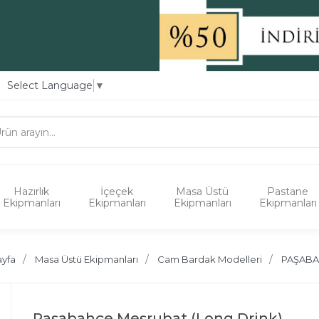
Select Language
▼
Hazırlık
İçeçek
Masa Üstü
Pastane
Ekipmanları
Ekipmanları
Ekipmanları
Ekipmanları
ayfa
Masa Üstü Ekipmanları
Cam Bardak Modelleri
PAŞAB
Paşabahçe Meşrubat (Long Drink)