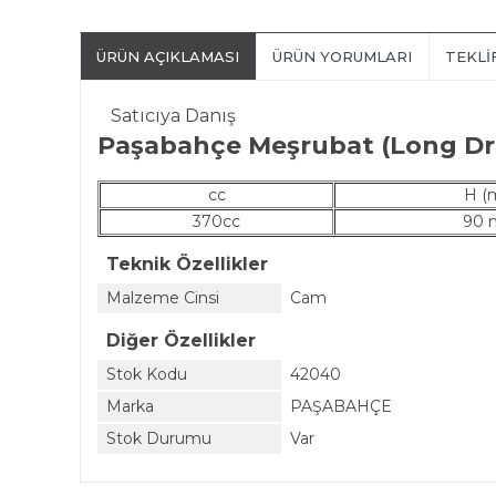
ÜRÜN AÇIKLAMASI
ÜRÜN YORUMLARI
TEKLI
Satıcıya Danış
Paşabahçe Meşrubat (Long Dr
cc
H (
370cc
90
Teknik Özellikler
Malzeme Cinsi
Cam
Diğer Özellikler
Stok Kodu
42040
Marka
PAŞABAHÇE
Stok Durumu
Var