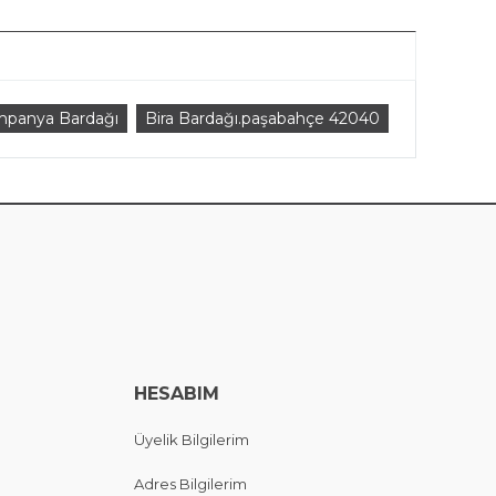
mpanya Bardağı
Bira Bardağı.paşabahçe 42040
HESABIM
Üyelik Bilgilerim
Adres Bilgilerim