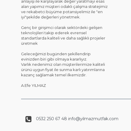
anlayışı ile karşılayarak değer yaratmayı esas
alan yapımız müşteri odaklı çalışma stratejimiz
ve rekabetci büyüme potansiyelimiz ile "en
iyi"şekilde değerleri yönetmek.
Genç bir girişimci olarak sektördeki gelişen
teknolojileri takip ederek evrensel
standartlarda kaliteli ve daha sağlıklı projeler
üretmek
Geleceğimizi bugünden şekillendirip
evinizden biri gibi olmaya kararlıyız.
Varlık nedenimiz olan müşterilerimize kaliteli
ürünü uygun fiyat ile sunma karlı yatırımlarına
kazanç sağlamak temel ilkemizdir.
A.Efe YILMAZ
0532 250 67 48 info@yilmazmutfak.com