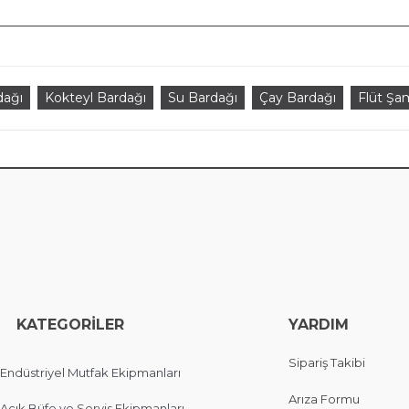
dağı
Kokteyl Bardağı
Su Bardağı
Çay Bardağı
Flüt Şa
EGORİLER
YARDIM
Sipariş Takibi
Endüstriyel Mutfak Ekipmanları
Arıza Formu
Açık Büfe ve Servis Ekipmanları