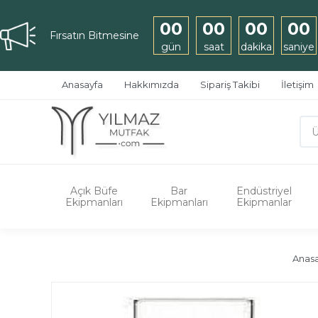
00
00
00
00
Fırsatın Bitmesine
gün
saat
dakika
saniye
Anasayfa
Hakkımızda
Sipariş Takibi
İletişim
Açık Büfe
Bar
Endüstriyel
Ekipmanları
Ekipmanları
Ekipmanlar
Anas