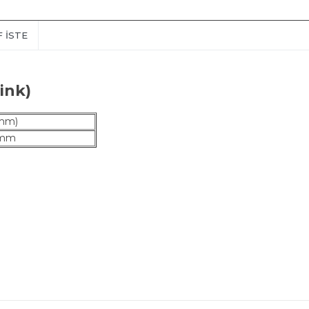
F İSTE
ink)
mm)
 mm