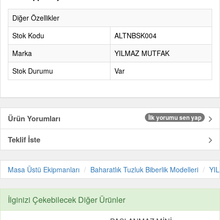
Diğer Özellikler
Stok Kodu
ALTNBSK004
Marka
YILMAZ MUTFAK
Stok Durumu
Var
Ürün Yorumları
İlk yorumu sen yap
Teklif İste
Masa Üstü Ekipmanları
Baharatlık Tuzluk Biberlik Modelleri
YI
İlginizi Çekebilecek Diğer Ürünler