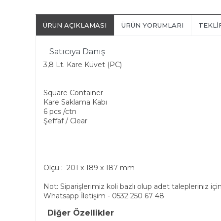
ÜRÜN AÇIKLAMASI
ÜRÜN YORUMLARI
TEKLI
Satıcıya Danış
3,8 Lt. Kare Küvet (PC)
Square Container
Kare Saklama Kabı
6 pcs /ctn
Şeffaf / Clear
Ölçü : 201 x 189 x 187 mm
Not: Siparişlerimiz koli bazlı olup adet talepleriniz içi
Whatsapp İletişim - 0532 250 67 48
Diğer Özellikler