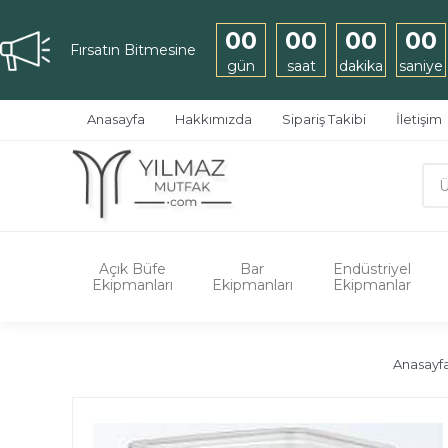
00
00
00
00
Fırsatın Bitmesine
gün
saat
dakika
saniye
Anasayfa
Hakkımızda
Sipariş Takibi
İletişim
Açık Büfe
Bar
Endüstriyel
Ekipmanları
Ekipmanları
Ekipmanlar
Anasayf