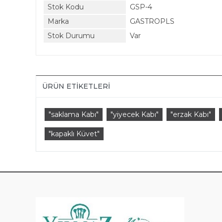
Stok Kodu
GSP-4
Marka
GASTROPLS
Stok Durumu
Var
ÜRÜN ETIKETLERI
"saklama Kabı"
"yiyecek Kabı"
"erzak Kabı"
"kapaklı Küvet"