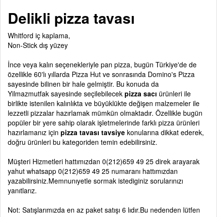
Delikli pizza tavası
Whitford iç kaplama,
Non-Stick dış yüzey
İnce veya kalın seçenekleriyle pan pizza, bugün Türkiye'de de
özellikle 60'lı yıllarda Pizza Hut ve sonrasında Domino's Pizza
sayesinde bilinen bir hale gelmiştir. Bu konuda da
Yilmazmutfak sayesinde seçilebilecek
pizza sacı
ürünleri ile
birlikte istenilen kalınlıkta ve büyüklükte değişen malzemeler ile
lezzetli pizzalar hazırlamak mümkün olmaktadır. Özellikle bugün
popüler bir yere sahip olarak işletmelerinde farklı pizza ürünleri
hazırlamanız için
pizza tavası tavsiye
konularına dikkat ederek,
doğru ürünleri bu kategoriden temin edebilirsiniz.
Müşteri Hizmetleri hattımızdan
0(212)659 49 25
direk arayarak
yahut whatsapp
0(212)659 49 25
numaranı hattımızdan
yazabilirsiniz.Memnunıyetle sormak istediginiz sorularınızı
yanıtlarız.
Not: Satışlarımızda en az paket satışı 6 lıdır.Bu nedenden lütfen