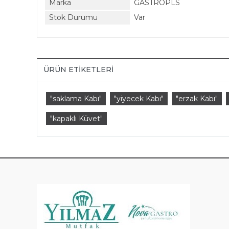
Marka
GASTROPLS
Stok Durumu
Var
ÜRÜN ETIKETLERI
"saklama Kabı"
"yiyecek Kabı"
"erzak Kabı"
"kapaklı Küvet"