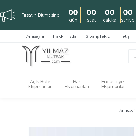
00
00
00
00
Fırsatın Bitmesine
gün
saat
dakika
saniye
Anasayfa
Hakkımızda
Sipariş Takibi
İletişim
Açık Büfe
Bar
Endüstriyel
Ekipmanları
Ekipmanları
Ekipmanlar
Anasayf