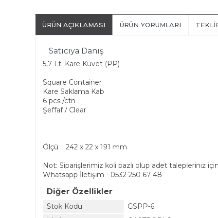
ÜRÜN AÇIKLAMASI
ÜRÜN YORUMLARI
TEKLI
Satıcıya Danış
5,7 Lt. Kare Küvet (PP)
Square Container
Kare Saklama Kab
6 pcs /ctn
Şeffaf / Clear
Ölçü : 242 x 22 x 191 mm
Not: Siparişlerimiz koli bazlı olup adet talepleriniz içi
Whatsapp İletişim - 0532 250 67 48
Diğer Özellikler
Stok Kodu
GSPP-6