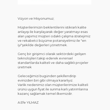
KAT
Vizyon ve Misyonumuz;
Müşterilerimizin beklentilerini istikrarlı kalite
anlayışı ile karşılayarak değer yaratmayı esas
alan yapımız müşteri odaklı çalışma stratejimiz
ve rekabetci büyüme potansiyelimiz ile "en
iyi"şekilde değerleri yönetmek.
Genç bir girişimci olarak sektördeki gelişen
teknolojileri takip ederek evrensel
standartlarda kaliteli ve daha sağlıklı projeler
üretmek
Geleceğimizi bugünden şekillendirip
evinizden biri gibi olmaya kararlıyız.
Varlık nedenimiz olan müşterilerimize kaliteli
ürünü uygun fiyat ile sunma karlı yatırımlarına
kazanç sağlamak temel ilkemizdir.
A.Efe YILMAZ