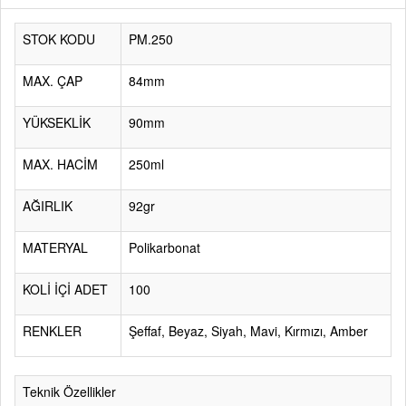
STOK KODU
PM.250
MAX. ÇAP
84mm
YÜKSEKLİK
90mm
MAX. HACİM
250ml
AĞIRLIK
92gr
MATERYAL
Polikarbonat
KOLİ İÇİ ADET
100
RENKLER
Şeffaf, Beyaz, Siyah, Mavi, Kırmızı, Amber
Teknik Özellikler