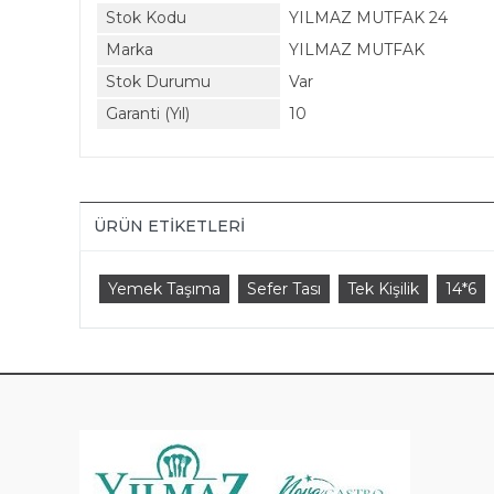
Stok Kodu
YILMAZ MUTFAK 24
Marka
YILMAZ MUTFAK
Stok Durumu
Var
Garanti (Yıl)
10
ÜRÜN ETIKETLERI
Yemek Taşıma
Sefer Tası
Tek Kişilik
14*6