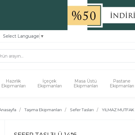
Select Language
▼
Hazırlık
İçeçek
Masa Üstü
Pastane
Ekipmanları
Ekipmanları
Ekipmanları
Ekipmanları
Anasayfa
Taşıma Ekipmanları
Sefer Tasları
YILMAZ MUTFAK
SEFER TASI 3LÜ 14*6