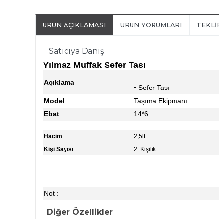
ÜRÜN AÇIKLAMASI
ÜRÜN YORUMLARI
TEKLI
Satıcıya Danış
Yılmaz Muffak Sefer Tası
Açıklama
• Sefer Tası
Model
Taşıma Ekipmanı
Ebat
14*6
Hacim
2,5lt
Kişi Sayısı
2 Kişilik
Not :
Diğer Özellikler