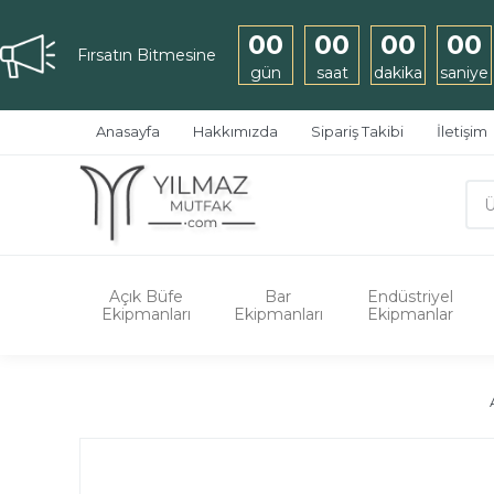
00
00
00
00
Fırsatın Bitmesine
gün
saat
dakika
saniye
Anasayfa
Hakkımızda
Sipariş Takibi
İletişim
Açık Büfe
Bar
Endüstriyel
Ekipmanları
Ekipmanları
Ekipmanlar