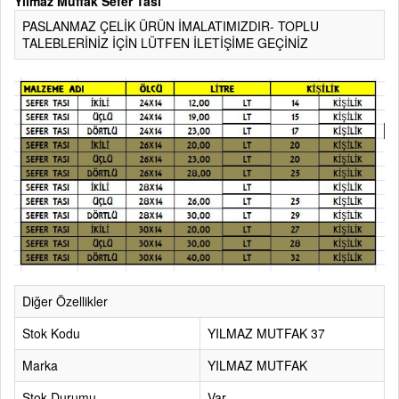
Yılmaz Muffak Sefer Tası
PASLANMAZ ÇELİK ÜRÜN İMALATIMIZDIR- TOPLU
TALEBLERİNİZ İÇİN LÜTFEN İLETİŞİME GEÇİNİZ
Diğer Özellikler
Stok Kodu
YILMAZ MUTFAK 37
Marka
YILMAZ MUTFAK
Stok Durumu
Var