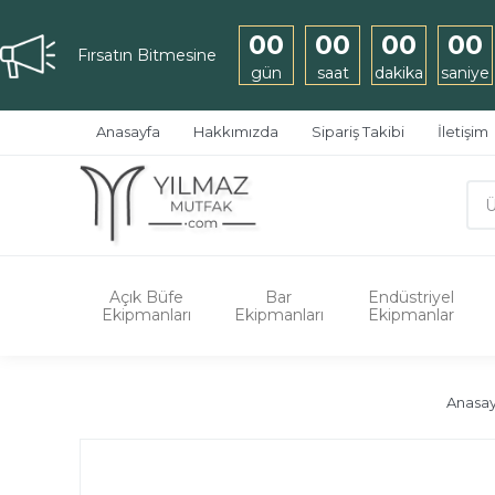
00
00
00
00
Fırsatın Bitmesine
gün
saat
dakika
saniye
Anasayfa
Hakkımızda
Sipariş Takibi
İletişim
Açık Büfe
Bar
Endüstriyel
Ekipmanları
Ekipmanları
Ekipmanlar
Anasay