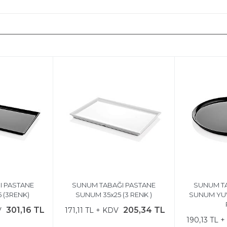
I PASTANE
SUNUM TABAĞI PASTANE
SUNUM TA
 (3RENK)
SUNUM 35x25 (3 RENK )
SUNUM YUV
301,16 TL
205,34 TL
V
171,11 TL + KDV
190,13 TL 