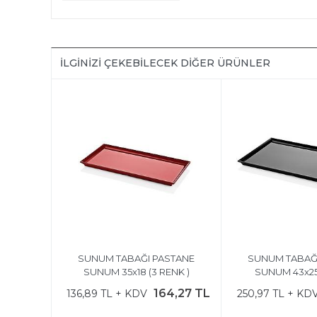
İLGINIZI ÇEKEBILECEK DIĞER ÜRÜNLER
SUNUM TABAĞI PASTANE
SUNUM TABAĞ
SUNUM 35x18 (3 RENK )
SUNUM 43x25
164,27 TL
136,89 TL + KDV
250,97 TL + KD