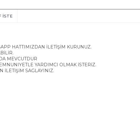
F İSTE
SAPP HATTIMIZDAN İLETİŞİM KURUNUZ.
İLİR.
NDA MEVCUTDUR
EMNUNIYETLE YARDIMCI OLMAK İSTERİZ.
N İLETİŞİM SAGLAYINIZ.