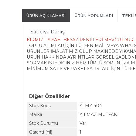
ÜRÜN AÇIKLAMASI
ÜRÜN YORUMLARI
TEKLI
Satıcıya Danış
KIRMIZI -SİYAH -BEYAZ RENKLERİ MEVCUTDUR.
TOPLU ALIMLAR İÇİN LÜTFEN MAİL VEYA WHAT
ÜRÜNLER İMALATIMIZ OLUP MAKİNEDE YIKANAB
ÜRÜN HAKKINDA AYRINTILAR GÖRSEL ŞABLO
SORMAK İSTEDİGİNİZ HER TÜRLÜ SORUNUZA M
MİNİMUM SATIS VE PAKET SATISLARI İÇİN LÜTFE
Diğer Özellikler
Stok Kodu
YLMZ 404
Marka
YILMAZ MUTFAK
Stok Durumu
Var
Garanti (Yıl)
1