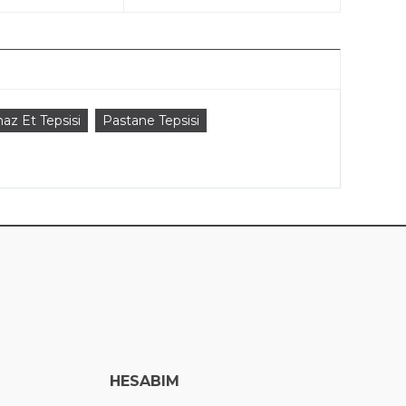
az Et Tepsisi
Pastane Tepsisi
HESABIM