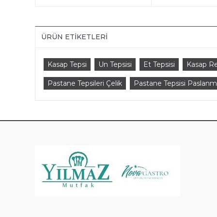
ÜRÜN ETIKETLERI
Kasap Tepsi
Un Tepsisi
Et Tepsisi
Kasap R
Pastane Tepsileri Çelik
Pastane Tepsisi Paslan
KAT