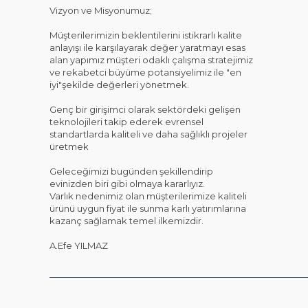
Vizyon ve Misyonumuz;
Müşterilerimizin beklentilerini istikrarlı kalite
anlayışı ile karşılayarak değer yaratmayı esas
alan yapımız müşteri odaklı çalışma stratejimiz
ve rekabetci büyüme potansiyelimiz ile "en
iyi"şekilde değerleri yönetmek.
Genç bir girişimci olarak sektördeki gelişen
teknolojileri takip ederek evrensel
standartlarda kaliteli ve daha sağlıklı projeler
üretmek
Geleceğimizi bugünden şekillendirip
evinizden biri gibi olmaya kararlıyız.
Varlık nedenimiz olan müşterilerimize kaliteli
ürünü uygun fiyat ile sunma karlı yatırımlarına
kazanç sağlamak temel ilkemizdir.
A.Efe YILMAZ