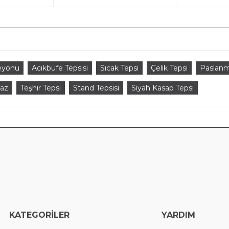
eyonu
Acıkbüfe Tepsisi
Sıcak Tepsi
Çelik Tepsi
Paslanm
maz
Teşhir Tepsi
Stand Tepsisi
Siyah Kasap Tepsi
EGORİLER
YARDIM