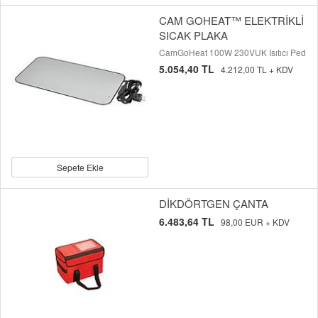
CAM GOHEAT™ ELEKTRİKLİ
SICAK PLAKA
CamGoHeat 100W 230VUK Isıtıcı Ped
5.054,40 TL
4.212,00 TL + KDV
Sepete Ekle
DİKDÖRTGEN ÇANTA
6.483,64 TL
98,00 EUR + KDV